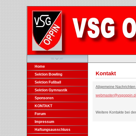
Home
Kontakt
Sektion Bowling
Sektion Fußball
Allgemeine Nachrichten
Sektion Gymnastik
webmaster@vsgoppin.d
Sponsoren
KONTAKT
Weitere Kontakte bei de
Forum
Impressum
Haftungsausschluss